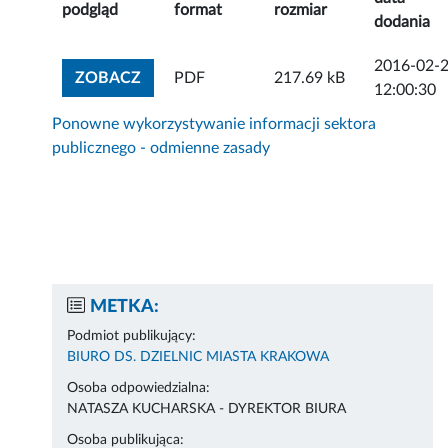
podgląd
format
rozmiar
dodania
2016-02-
ZOBACZ ZAŁĄCZNIK
ZOBACZ
PDF
217.69 kB
12:00:30
Ponowne wykorzystywanie informacji sektora
publicznego - odmienne zasady
METKA:
Podmiot publikujący:
BIURO DS. DZIELNIC MIASTA KRAKOWA
Osoba odpowiedzialna:
NATASZA KUCHARSKA - DYREKTOR BIURA
Osoba publikująca: