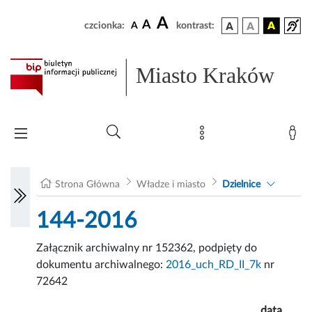
A
A
czcionka:
A
kontrast:
Miasto Kraków
Strona Główna
Władze i miasto
Dzielnice
144-2016
Załącznik archiwalny nr 152362, podpięty do
dokumentu archiwalnego:
2016_uch_RD_II_7k
nr
72642
data