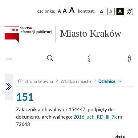
A
A
czcionka:
A
kontrast:
Miasto Kraków
Strona Główna
Władze i miasto
Dzielnice
151
Załącznik archiwalny nr 154447, podpięty do
dokumentu archiwalnego:
2016_uch_RD_III_7k
nr
72643
data