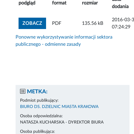
podgląd
format
rozmiar
dodania
2016-03-
ZOBACZ ZAŁĄCZNIK
ZOBACZ
PDF
135.56 kB
07:24:29
Ponowne wykorzystywanie informacji sektora
publicznego - odmienne zasady
METKA:
Podmiot publikujący:
BIURO DS. DZIELNIC MIASTA KRAKOWA
Osoba odpowiedzialna:
NATASZA KUCHARSKA - DYREKTOR BIURA
Osoba publikująca: