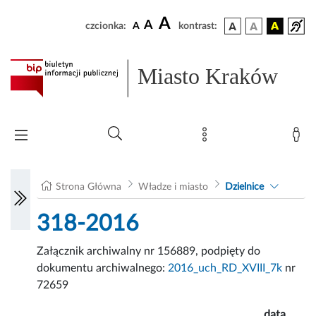
A
A
czcionka:
A
kontrast:
Miasto Kraków
Strona Główna
Władze i miasto
Dzielnice
318-2016
Załącznik archiwalny nr 156889, podpięty do
dokumentu archiwalnego:
2016_uch_RD_XVIII_7k
nr
72659
data