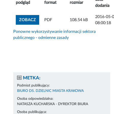
podgląd
format
rozmiar
dodania
2016-05-
ZOBACZ ZAŁĄCZNIK
ZOBACZ
PDF
108.54 kB
08:00:18
Ponowne wykorzystywanie informacji sektora
publicznego - odmienne zasady
METKA:
Podmiot publikujący:
BIURO DS. DZIELNIC MIASTA KRAKOWA
Osoba odpowiedzialna:
NATASZA KUCHARSKA - DYREKTOR BIURA
Osoba publikująca: