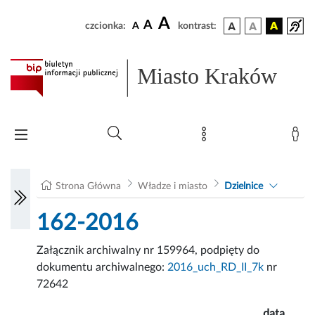
A
A
czcionka:
A
kontrast:
Miasto Kraków
Strona Główna
Władze i miasto
Dzielnice
162-2016
Załącznik archiwalny nr 159964, podpięty do
dokumentu archiwalnego:
2016_uch_RD_II_7k
nr
72642
data