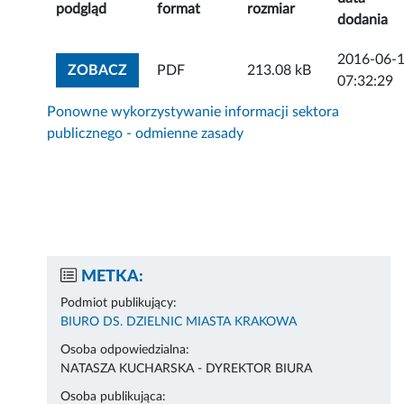
podgląd
format
rozmiar
dodania
2016-06-
ZOBACZ ZAŁĄCZNIK
ZOBACZ
PDF
213.08 kB
07:32:29
Ponowne wykorzystywanie informacji sektora
publicznego - odmienne zasady
METKA:
Podmiot publikujący:
BIURO DS. DZIELNIC MIASTA KRAKOWA
Osoba odpowiedzialna:
NATASZA KUCHARSKA - DYREKTOR BIURA
Osoba publikująca: