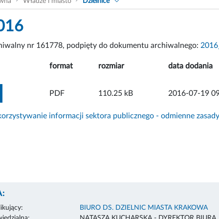
ówna
Władze i miasto
Dzielnice
016
chiwalny nr 161778, podpięty do dokumentu archiwalnego:
2016
format
rozmiar
data dodania
ZOBACZ ZAŁĄCZNIK
PDF
110.25 kB
2016-07-19 09
rzystywanie informacji sektora publicznego - odmienne zasad
:
ikujący:
BIURO DS. DZIELNIC MIASTA KRAKOWA
edzialna:
NATASZA KUCHARSKA - DYREKTOR BIURA