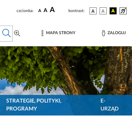
A
A
czcionka:
A
kontrast:
MAPA STRONY
ZALOGUJ
STRATEGIE, POLITYKI,
E-
PROGRAMY
URZĄD