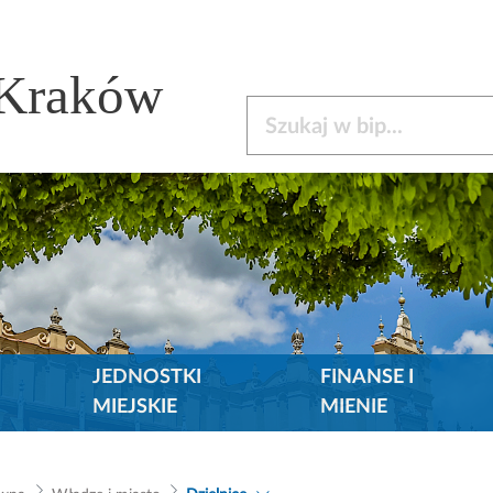
 Kraków
Szukaj w bip
JEDNOSTKI
FINANSE I
MIEJSKIE
MIENIE