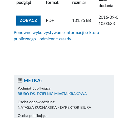
podgląd
format
rozmiar
dodania
2016-09-
ZOBACZ ZAŁĄCZNIK
ZOBACZ
PDF
131.75 kB
10:03:33
Ponowne wykorzystywanie informacji sektora
publicznego - odmienne zasady
METKA:
Podmiot publikujący:
BIURO DS. DZIELNIC MIASTA KRAKOWA
Osoba odpowiedzialna:
NATASZA KUCHARSKA - DYREKTOR BIURA
Osoba publikująca: