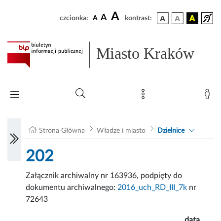
A
A
czcionka:
A
kontrast:
Miasto Kraków
Strona Główna
Władze i miasto
Dzielnice
202
Załącznik archiwalny nr 163936, podpięty do
dokumentu archiwalnego:
2016_uch_RD_III_7k
nr
72643
data