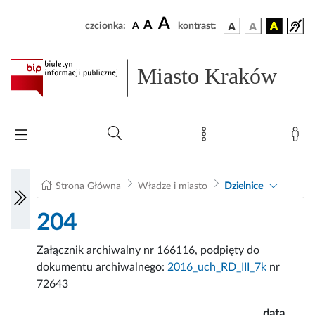
A
A
czcionka:
A
kontrast:
Miasto Kraków
Strona Główna
Władze i miasto
Dzielnice
204
Załącznik archiwalny nr 166116, podpięty do
dokumentu archiwalnego:
2016_uch_RD_III_7k
nr
72643
data