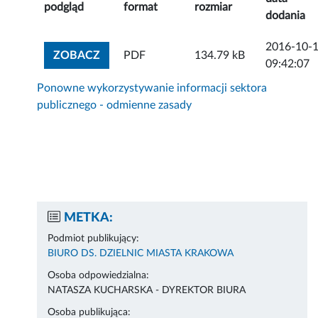
podgląd
format
rozmiar
dodania
2016-10-
ZOBACZ ZAŁĄCZNIK
ZOBACZ
PDF
134.79 kB
09:42:07
Ponowne wykorzystywanie informacji sektora
publicznego - odmienne zasady
METKA:
Podmiot publikujący:
BIURO DS. DZIELNIC MIASTA KRAKOWA
Osoba odpowiedzialna:
NATASZA KUCHARSKA - DYREKTOR BIURA
Osoba publikująca: