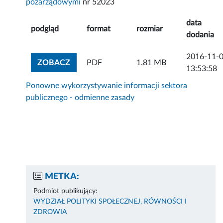
pozarządowymi
nr 52023
data
podgląd
format
rozmiar
dodania
2016-11-
ZOBACZ ZAŁĄCZNIK
ZOBACZ
PDF
1.81 MB
13:53:58
Ponowne wykorzystywanie informacji sektora
publicznego - odmienne zasady
METKA:
Podmiot publikujący:
WYDZIAŁ POLITYKI SPOŁECZNEJ, RÓWNOŚCI I
ZDROWIA