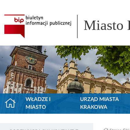
Miasto
WŁADZE I
URZĄD MIASTA
MIASTO
KRAKOWA