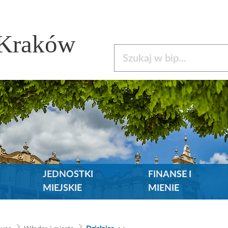
 Kraków
Szukaj w bip
JEDNOSTKI
FINANSE I
MIEJSKIE
MIENIE