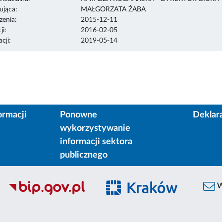
ująca:
MAŁGORZATA ŻABA
enia:
2015-12-11
ji:
2016-02-05
cji:
2019-05-14
ormacji
Ponowne
Deklar
wykorzystywanie
informacji sektora
publicznego
W