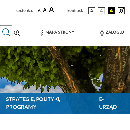
A
A
czcionka:
A
kontrast:
MAPA STRONY
ZALOGUJ
STRATEGIE, POLITYKI,
E-
PROGRAMY
URZĄD