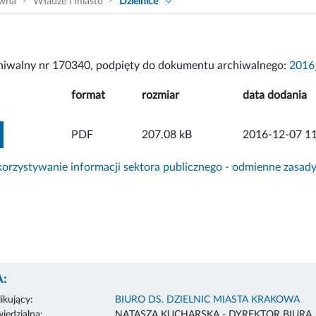
ówna
Władze i miasto
Dzielnice
chiwalny nr 170340, podpięty do dokumentu archiwalnego:
2016
format
rozmiar
data dodania
ZOBACZ ZAŁĄCZNIK
PDF
207.08 kB
2016-12-07 11
rzystywanie informacji sektora publicznego - odmienne zasad
:
ikujący:
BIURO DS. DZIELNIC MIASTA KRAKOWA
edzialna:
NATASZA KUCHARSKA - DYREKTOR BIURA