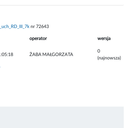
_uch_RD_III_7k
nr 72643
operator
wersja
0
:05:18
ŻABA MAŁGORZATA
(najnowsza)
y