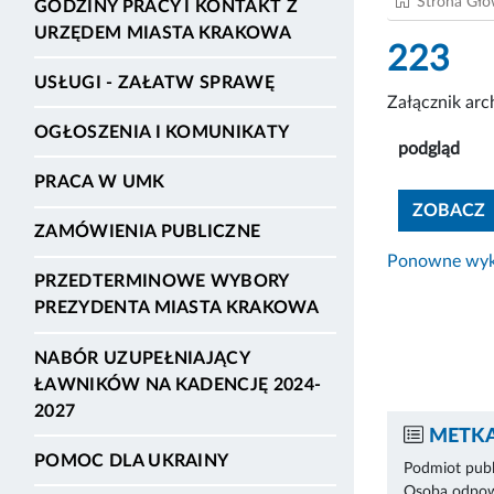
Strona Gł
GODZINY PRACY I KONTAKT Z
URZĘDEM MIASTA KRAKOWA
223
USŁUGI - ZAŁATW SPRAWĘ
Załącznik ar
OGŁOSZENIA I KOMUNIKATY
podgląd
PRACA W UMK
ZOBACZ
ZAMÓWIENIA PUBLICZNE
Ponowne wyko
PRZEDTERMINOWE WYBORY
PREZYDENTA MIASTA KRAKOWA
NABÓR UZUPEŁNIAJĄCY
ŁAWNIKÓW NA KADENCJĘ 2024-
2027
METKA
POMOC DLA UKRAINY
Podmiot publ
Osoba odpowi