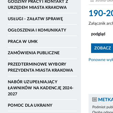
Strona Gł
GODZINY PRACY I KONTAKT Z
URZĘDEM MIASTA KRAKOWA
190-2
USŁUGI - ZAŁATW SPRAWĘ
Załącznik ar
OGŁOSZENIA I KOMUNIKATY
podgląd
PRACA W UMK
ZOBACZ
ZAMÓWIENIA PUBLICZNE
Ponowne wyko
PRZEDTERMINOWE WYBORY
PREZYDENTA MIASTA KRAKOWA
NABÓR UZUPEŁNIAJĄCY
ŁAWNIKÓW NA KADENCJĘ 2024-
2027
METKA
POMOC DLA UKRAINY
Podmiot publ
Osoba odpowi