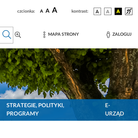
A
A
czcionka:
A
kontrast:
MAPA STRONY
ZALOGUJ
STRATEGIE, POLITYKI,
E-
PROGRAMY
URZĄD