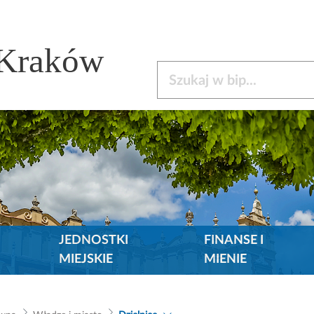
 Kraków
Szukaj w bip
JEDNOSTKI
FINANSE I
MIEJSKIE
MIENIE