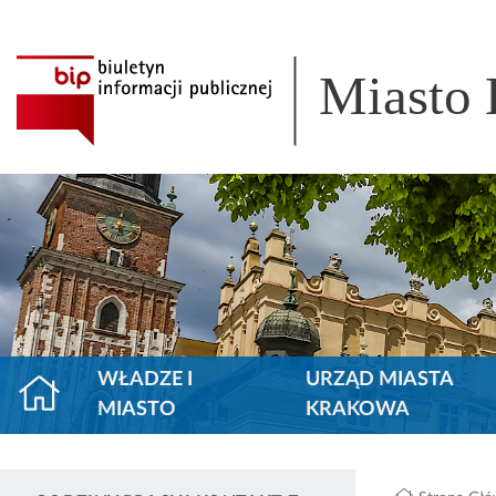
Miasto
WŁADZE I
URZĄD MIASTA
MIASTO
KRAKOWA