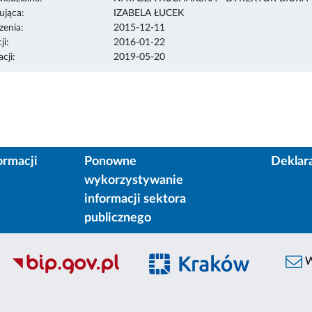
ująca:
IZABELA ŁUCEK
enia:
2015-12-11
ji:
2016-01-22
cji:
2019-05-20
ormacji
Ponowne
Deklar
wykorzystywanie
informacji sektora
publicznego
W