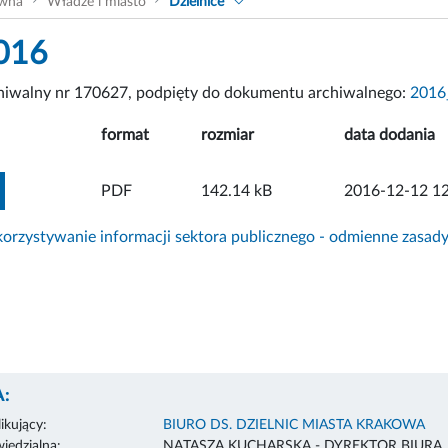
ówna
Władze i miasto
Dzielnice
016
chiwalny nr 170627, podpięty do dokumentu archiwalnego:
2016
format
rozmiar
data dodania
ZOBACZ ZAŁĄCZNIK
PDF
142.14 kB
2016-12-12 12
rzystywanie informacji sektora publicznego - odmienne zasad
:
ikujący:
BIURO DS. DZIELNIC MIASTA KRAKOWA
edzialna:
NATASZA KUCHARSKA - DYREKTOR BIURA