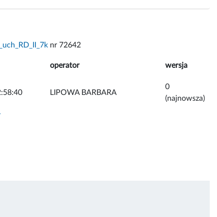
_uch_RD_II_7k
nr 72642
operator
wersja
0
:58:40
LIPOWA BARBARA
(najnowsza)
y