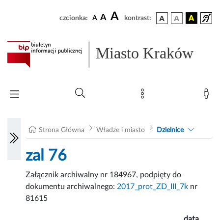
A
A
czcionka:
A
kontrast:
Miasto Kraków
Strona Główna
Władze i miasto
Dzielnice
zal 76
Załącznik archiwalny nr 184967, podpięty do
dokumentu archiwalnego:
2017_prot_ZD_III_7k
nr
81615
data