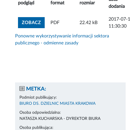
podgląd
format
rozmiar
dodania
2017-07-
ZOBACZ ZAŁĄCZNIK
ZOBACZ
PDF
22.42 kB
11:30:30
Ponowne wykorzystywanie informacji sektora
publicznego - odmienne zasady
METKA:
Podmiot publikujący:
BIURO DS. DZIELNIC MIASTA KRAKOWA
Osoba odpowiedzialna:
NATASZA KUCHARSKA - DYREKTOR BIURA
Osoba publikująca: