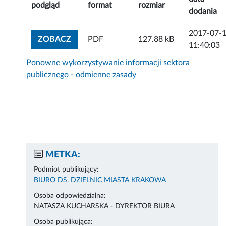
podgląd
format
rozmiar
dodania
2017-07-
ZOBACZ ZAŁĄCZNIK
ZOBACZ
PDF
127.88 kB
11:40:03
Ponowne wykorzystywanie informacji sektora
publicznego - odmienne zasady
METKA:
Podmiot publikujący:
BIURO DS. DZIELNIC MIASTA KRAKOWA
Osoba odpowiedzialna:
NATASZA KUCHARSKA - DYREKTOR BIURA
Osoba publikująca: