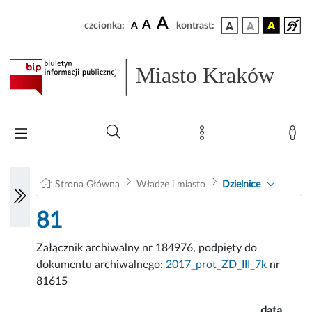
A
A
czcionka:
A
kontrast:
Miasto Kraków
Strona Główna
Władze i miasto
Dzielnice
81
Załącznik archiwalny nr 184976, podpięty do
dokumentu archiwalnego:
2017_prot_ZD_III_7k
nr
81615
data