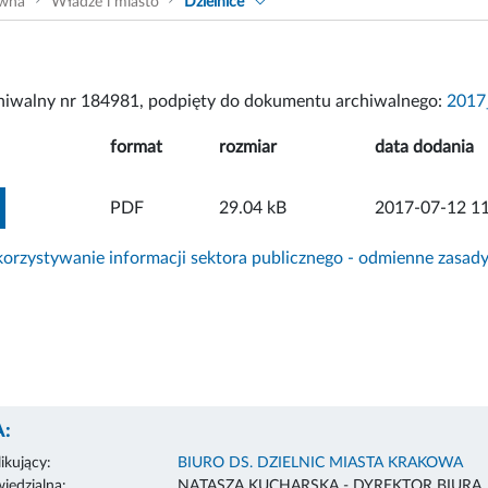
ówna
Władze i miasto
Dzielnice
chiwalny nr 184981, podpięty do dokumentu archiwalnego:
2017
format
rozmiar
data dodania
ZOBACZ ZAŁĄCZNIK
PDF
29.04 kB
2017-07-12 11
rzystywanie informacji sektora publicznego - odmienne zasad
:
ikujący:
BIURO DS. DZIELNIC MIASTA KRAKOWA
edzialna:
NATASZA KUCHARSKA - DYREKTOR BIURA