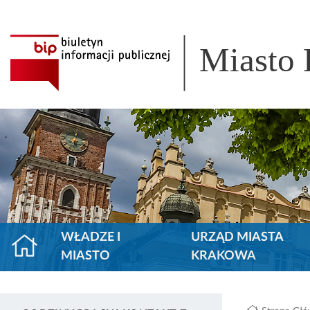
Miasto
WŁADZE I
URZĄD MIASTA
MIASTO
KRAKOWA