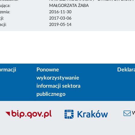
ująca:
MAŁGORZATA ŻABA
enia:
2016-11-30
ji:
2017-03-06
cji:
2019-05-14
ormacji
Ponowne
Deklar
wykorzystywanie
informacji sektora
publicznego
W