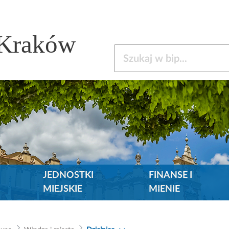
 Kraków
Szukaj w bip
JEDNOSTKI
FINANSE I
MIEJSKIE
MIENIE