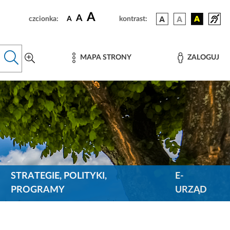
A
A
czcionka:
A
kontrast:
MAPA STRONY
ZALOGUJ
STRATEGIE, POLITYKI,
E-
PROGRAMY
URZĄD