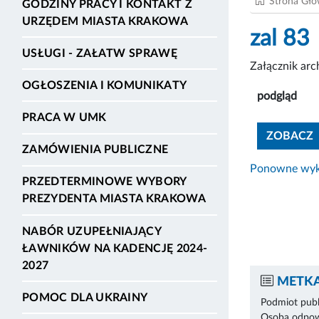
Strona Gł
GODZINY PRACY I KONTAKT Z
URZĘDEM MIASTA KRAKOWA
zal 83
USŁUGI - ZAŁATW SPRAWĘ
Załącznik ar
OGŁOSZENIA I KOMUNIKATY
podgląd
PRACA W UMK
ZOBACZ
ZAMÓWIENIA PUBLICZNE
Ponowne wyko
PRZEDTERMINOWE WYBORY
PREZYDENTA MIASTA KRAKOWA
NABÓR UZUPEŁNIAJĄCY
ŁAWNIKÓW NA KADENCJĘ 2024-
2027
METKA
POMOC DLA UKRAINY
Podmiot publ
Osoba odpowi