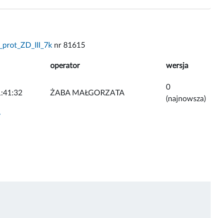
_prot_ZD_III_7k
nr 81615
operator
wersja
0
:41:32
ŻABA MAŁGORZATA
(najnowsza)
y