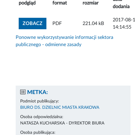
podgląd
format
rozmiar
dodania
2017-08-
ZOBACZ ZAŁĄCZNIK
ZOBACZ
PDF
221.04 kB
14:14:55
Ponowne wykorzystywanie informacji sektora
publicznego - odmienne zasady
METKA:
Podmiot publikujący:
BIURO DS. DZIELNIC MIASTA KRAKOWA
Osoba odpowiedzialna:
NATASZA KUCHARSKA - DYREKTOR BIURA
Osoba publikująca: