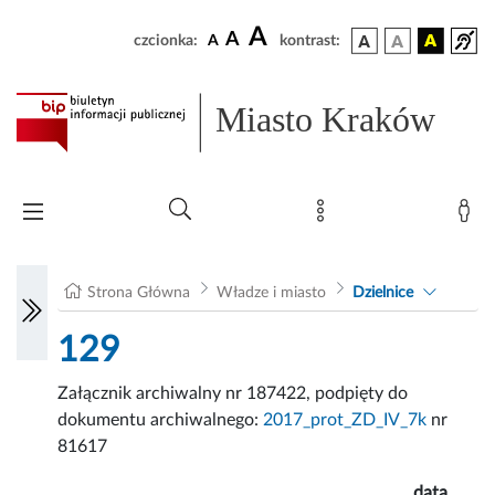
A
A
czcionka:
A
kontrast:
Miasto Kraków
Strona Główna
Władze i miasto
Dzielnice
129
Załącznik archiwalny nr 187422, podpięty do
dokumentu archiwalnego:
2017_prot_ZD_IV_7k
nr
81617
data