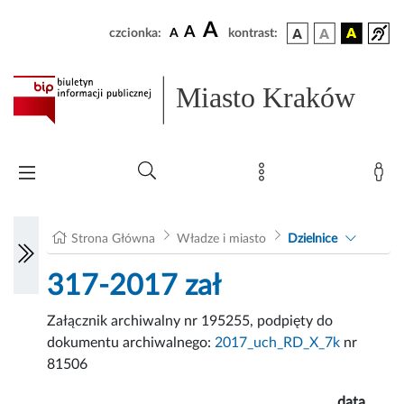
A
A
czcionka:
A
kontrast:
Miasto Kraków
Strona Główna
Władze i miasto
Dzielnice
317-2017 zał
Załącznik archiwalny nr 195255, podpięty do
dokumentu archiwalnego:
2017_uch_RD_X_7k
nr
81506
data