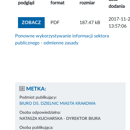
podgląd
format
rozmiar
dodania
2017-11-
ZOBACZ ZAŁĄCZNIK
ZOBACZ
PDF
187.47 kB
13:57:06
Ponowne wykorzystywanie informacji sektora
publicznego - odmienne zasady
METKA:
Podmiot publikujący:
BIURO DS. DZIELNIC MIASTA KRAKOWA
Osoba odpowiedzialna:
NATASZA KUCHARSKA - DYREKTOR BIURA
Osoba publikująca: