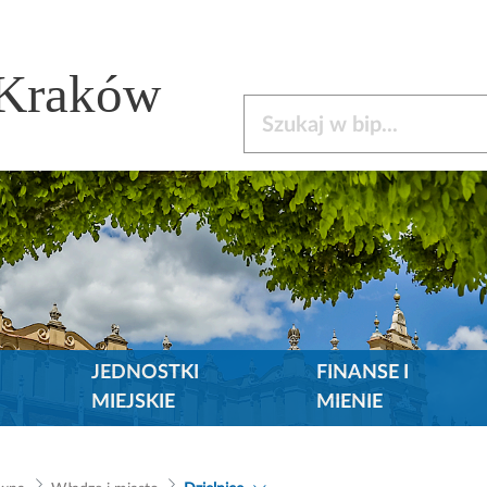
 Kraków
Szukaj w bip
JEDNOSTKI
FINANSE I
MIEJSKIE
MIENIE