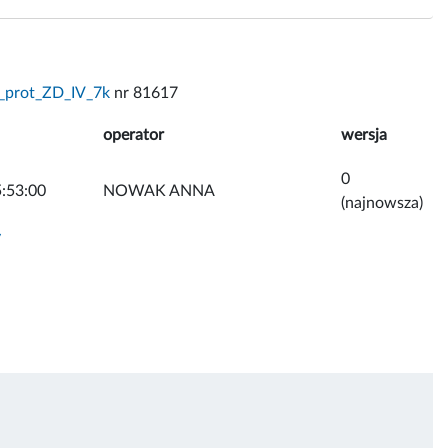
_prot_ZD_IV_7k
nr 81617
operator
wersja
0
:53:00
NOWAK ANNA
(najnowsza)
y