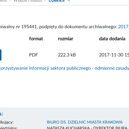
ówna
Władze i miasto
Dzielnice
chiwalny nr 195441, podpięty do dokumentu archiwalnego:
2017
format
rozmiar
data dodania
ZOBACZ ZAŁĄCZNIK
PDF
222.3 kB
2017-11-30 15
rzystywanie informacji sektora publicznego - odmienne zasad
:
ikujący:
BIURO DS. DZIELNIC MIASTA KRAKOWA
edzialna:
NATASZA KUCHARSKA - DYREKTOR BIURA