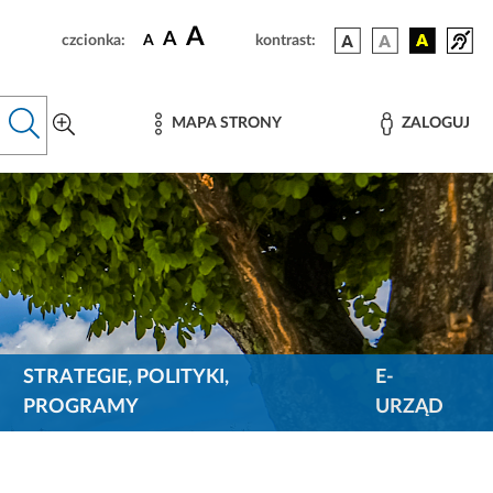
A
A
czcionka:
A
kontrast:
MAPA STRONY
ZALOGUJ
STRATEGIE, POLITYKI,
E-
PROGRAMY
URZĄD