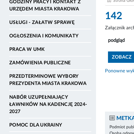
Strona Gł
GODZINY PRACY I KONTAKT Z
URZĘDEM MIASTA KRAKOWA
142
USŁUGI - ZAŁATW SPRAWĘ
Załącznik ar
OGŁOSZENIA I KOMUNIKATY
podgląd
PRACA W UMK
ZOBACZ
ZAMÓWIENIA PUBLICZNE
Ponowne wyko
PRZEDTERMINOWE WYBORY
PREZYDENTA MIASTA KRAKOWA
NABÓR UZUPEŁNIAJĄCY
ŁAWNIKÓW NA KADENCJĘ 2024-
2027
METKA
POMOC DLA UKRAINY
Podmiot publ
Osoba odpowi