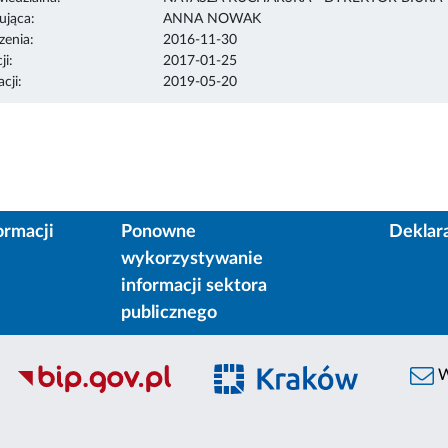
ująca:
ANNA NOWAK
enia:
2016-11-30
ji:
2017-01-25
cji:
2019-05-20
ormacji
Ponowne
Deklar
wykorzystywanie
informacji sektora
publicznego
W