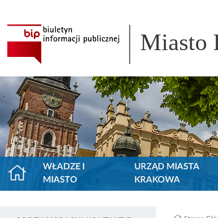
Miasto
WŁADZE I
URZĄD MIASTA
MIASTO
KRAKOWA