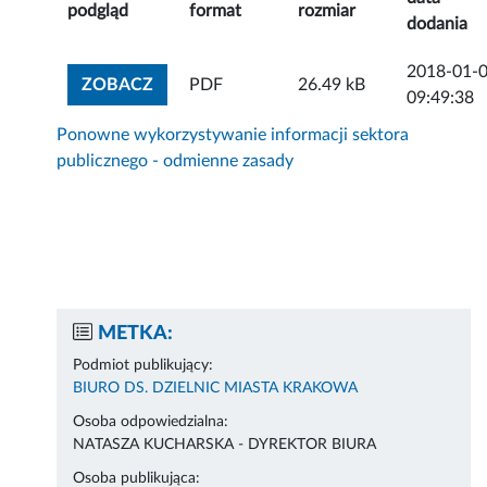
podgląd
format
rozmiar
dodania
2018-01-
ZOBACZ ZAŁĄCZNIK
ZOBACZ
PDF
26.49 kB
09:49:38
Ponowne wykorzystywanie informacji sektora
publicznego - odmienne zasady
METKA:
Podmiot publikujący:
BIURO DS. DZIELNIC MIASTA KRAKOWA
Osoba odpowiedzialna:
NATASZA KUCHARSKA - DYREKTOR BIURA
Osoba publikująca: