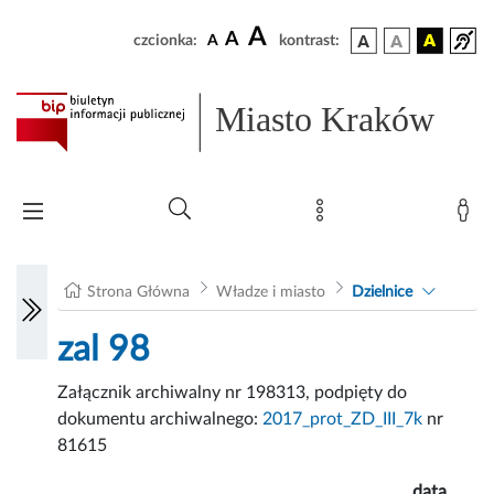
A
A
czcionka:
A
kontrast:
Miasto Kraków
Strona Główna
Władze i miasto
Dzielnice
zal 98
Załącznik archiwalny nr 198313, podpięty do
dokumentu archiwalnego:
2017_prot_ZD_III_7k
nr
81615
data