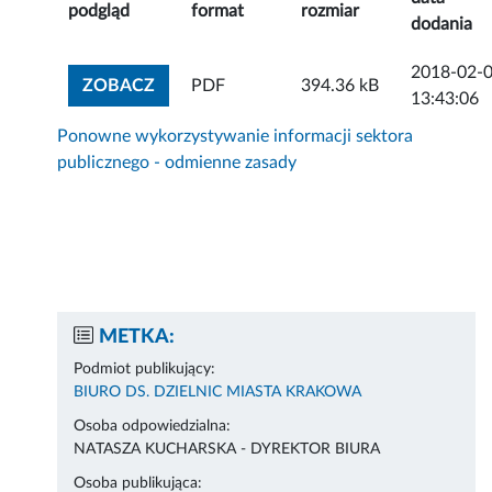
podgląd
format
rozmiar
dodania
2018-02-
ZOBACZ ZAŁĄCZNIK
ZOBACZ
PDF
394.36 kB
13:43:06
Ponowne wykorzystywanie informacji sektora
publicznego - odmienne zasady
METKA:
Podmiot publikujący:
BIURO DS. DZIELNIC MIASTA KRAKOWA
Osoba odpowiedzialna:
NATASZA KUCHARSKA - DYREKTOR BIURA
Osoba publikująca: