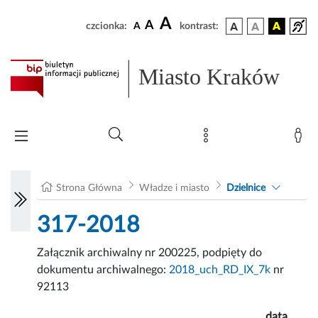
A
A
czcionka:
A
kontrast:
Miasto Kraków
Strona Główna
Władze i miasto
Dzielnice
317-2018
Załącznik archiwalny nr 200225, podpięty do
dokumentu archiwalnego:
2018_uch_RD_IX_7k
nr
92113
data