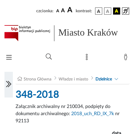
A
A
czcionka:
A
kontrast:
Miasto Kraków
Strona Główna
Władze i miasto
Dzielnice
348-2018
Załącznik archiwalny nr 210034, podpięty do
dokumentu archiwalnego:
2018_uch_RD_IX_7k
nr
92113
data