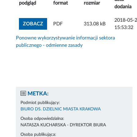
podgląd
format
rozmiar
dodania
2018-05-
ZOBACZ ZAŁĄCZNIK
ZOBACZ
PDF
313.08 kB
15:53:32
Ponowne wykorzystywanie informacji sektora
publicznego - odmienne zasady
METKA:
Podmiot publikujący:
BIURO DS. DZIELNIC MIASTA KRAKOWA
Osoba odpowiedzialna:
NATASZA KUCHARSKA - DYREKTOR BIURA
Osoba publikująca: