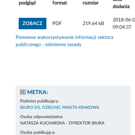
podgląd
format
rozmiar
dodania
2018-06-
ZOBACZ ZAŁĄCZNIK
ZOBACZ
PDF
219.64 kB
09:04:37
Ponowne wykorzystywanie informacji sektora
publicznego - odmienne zasady
METKA:
Podmiot publikujący:
BIURO DS. DZIELNIC MIASTA KRAKOWA
Osoba odpowiedzialna:
NATASZA KUCHARSKA - DYREKTOR BIURA
Osoba publikująca: