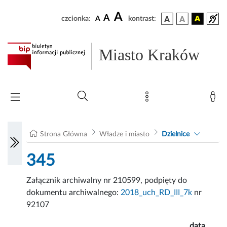
A
A
czcionka:
A
kontrast:
Miasto Kraków
Strona Główna
Władze i miasto
Dzielnice
345
Załącznik archiwalny nr 210599, podpięty do
dokumentu archiwalnego:
2018_uch_RD_III_7k
nr
92107
data