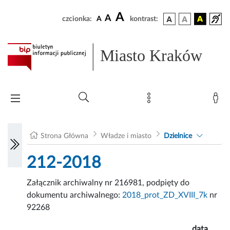
A
A
czcionka:
A
kontrast:
Miasto Kraków
Strona Główna
Władze i miasto
Dzielnice
212-2018
Załącznik archiwalny nr 216981, podpięty do
dokumentu archiwalnego:
2018_prot_ZD_XVIII_7k
nr
92268
data