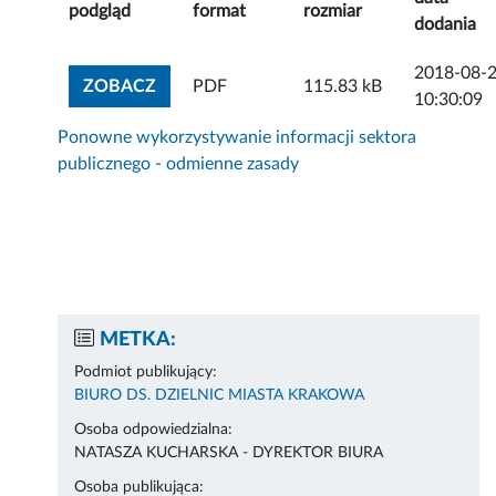
podgląd
format
rozmiar
dodania
2018-08-
ZOBACZ ZAŁĄCZNIK
ZOBACZ
PDF
115.83 kB
10:30:09
Ponowne wykorzystywanie informacji sektora
publicznego - odmienne zasady
METKA:
Podmiot publikujący:
BIURO DS. DZIELNIC MIASTA KRAKOWA
Osoba odpowiedzialna:
NATASZA KUCHARSKA - DYREKTOR BIURA
Osoba publikująca: