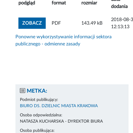
podgląd
format
rozmiar
dodania
2018-08-
ZOBACZ ZAŁĄCZNIK
ZOBACZ
PDF
143.49 kB
12:13:13
Ponowne wykorzystywanie informacji sektora
publicznego - odmienne zasady
METKA:
Podmiot publikujący:
BIURO DS. DZIELNIC MIASTA KRAKOWA
Osoba odpowiedzialna:
NATASZA KUCHARSKA - DYREKTOR BIURA
Osoba publikująca: