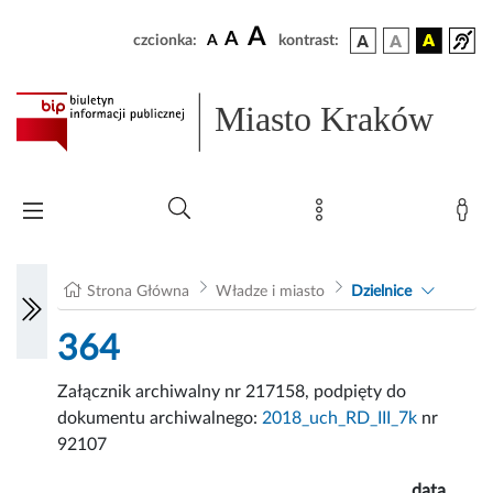
A
A
czcionka:
A
kontrast:
Miasto Kraków
Strona Główna
Władze i miasto
Dzielnice
364
Załącznik archiwalny nr 217158, podpięty do
dokumentu archiwalnego:
2018_uch_RD_III_7k
nr
92107
data