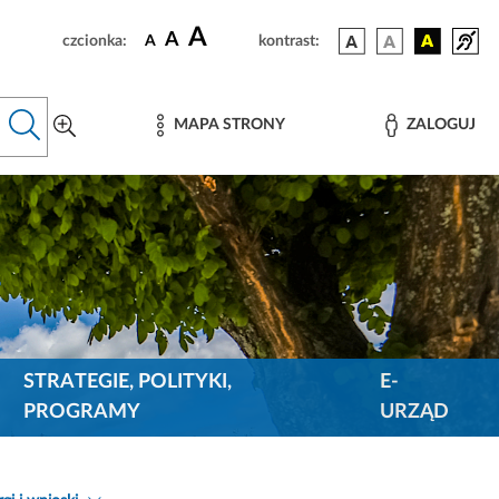
A
A
czcionka:
A
kontrast:
MAPA STRONY
ZALOGUJ
STRATEGIE, POLITYKI,
E-
PROGRAMY
URZĄD