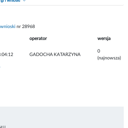
gi i wnioski
 wnioski
nr 28968
operator
wersja
0
:04:12
GADOCHA KATARZYNA
(najnowsza)
y
AŁU