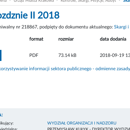
ówna
Urząd Miasta Krakowa
Kontrole, Skargi, Petycje, Audyt
Skar
zdznie II 2018
chiwalny nr 218867, podpięty do dokumentu aktualnego:
Skargi i
format
rozmiar
data dodania
ZOBACZ ZAŁĄCZNIK
PDF
73.14 kB
2018-09-19 13
rzystywanie informacji sektora publicznego - odmienne zasad
:
ikujący:
WYDZIAŁ ORGANIZACJI I NADZORU
edzialna:
PRZEMYSŁAW KUŁYK - DYREKTOR WYDZI