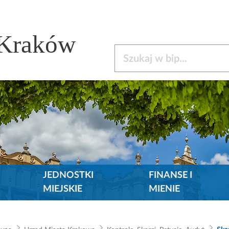
 Kraków
Szukaj w bip
JEDNOSTKI
FINANSE I
MIEJSKIE
MIENIE