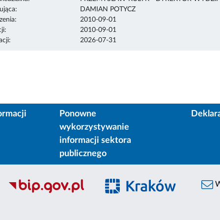
ująca:
DAMIAN POTYCZ
enia:
2010-09-01
ji:
2010-09-01
cji:
2026-07-31
ormacji
Ponowne
Deklar
wykorzystywanie
informacji sektora
publicznego
W