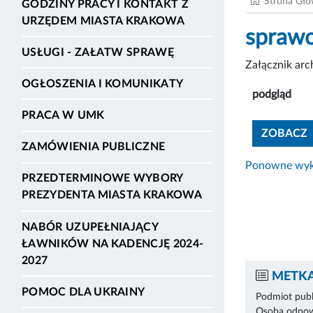
Strona Gł
GODZINY PRACY I KONTAKT Z
URZĘDEM MIASTA KRAKOWA
sprawo
USŁUGI - ZAŁATW SPRAWĘ
Załącznik ar
OGŁOSZENIA I KOMUNIKATY
podgląd
PRACA W UMK
ZOBACZ
ZAMÓWIENIA PUBLICZNE
Ponowne wyko
PRZEDTERMINOWE WYBORY
PREZYDENTA MIASTA KRAKOWA
NABÓR UZUPEŁNIAJĄCY
ŁAWNIKÓW NA KADENCJĘ 2024-
2027
METKA
POMOC DLA UKRAINY
Podmiot publ
Osoba odpowi