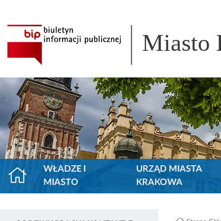
Miasto
WŁADZE I
URZĄD MIASTA
MIASTO
KRAKOWA