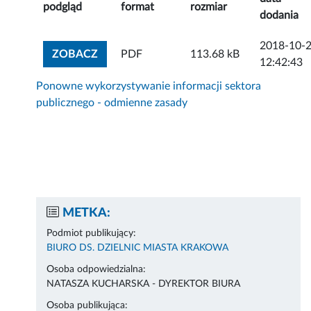
podgląd
format
rozmiar
dodania
2018-10-
ZOBACZ ZAŁĄCZNIK
ZOBACZ
PDF
113.68 kB
12:42:43
Ponowne wykorzystywanie informacji sektora
publicznego - odmienne zasady
METKA:
Podmiot publikujący:
BIURO DS. DZIELNIC MIASTA KRAKOWA
Osoba odpowiedzialna:
NATASZA KUCHARSKA - DYREKTOR BIURA
Osoba publikująca: