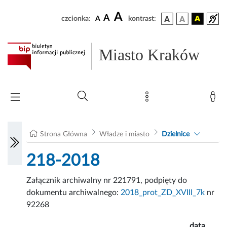
A
A
czcionka:
A
kontrast:
Miasto Kraków
Strona Główna
Władze i miasto
Dzielnice
218-2018
Załącznik archiwalny nr 221791, podpięty do
dokumentu archiwalnego:
2018_prot_ZD_XVIII_7k
nr
92268
data