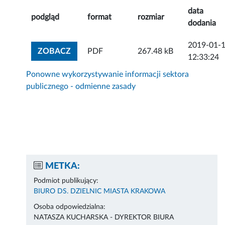
data
podgląd
format
rozmiar
dodania
2019-01-
ZOBACZ ZAŁĄCZNIK
ZOBACZ
PDF
267.48 kB
12:33:24
Ponowne wykorzystywanie informacji sektora
publicznego - odmienne zasady
METKA:
Podmiot publikujący:
BIURO DS. DZIELNIC MIASTA KRAKOWA
Osoba odpowiedzialna:
NATASZA KUCHARSKA - DYREKTOR BIURA