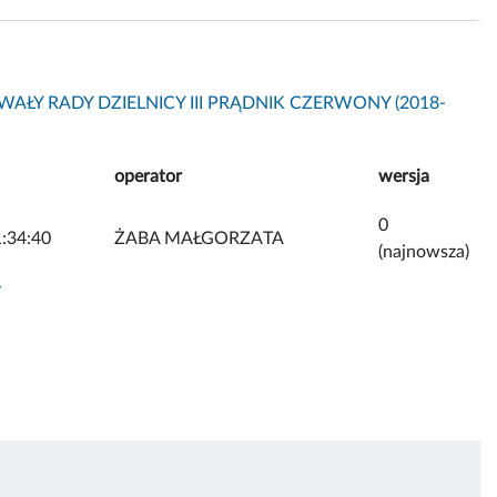
AŁY RADY DZIELNICY III PRĄDNIK CZERWONY (2018-
operator
wersja
0
:34:40
ŻABA MAŁGORZATA
(najnowsza)
y