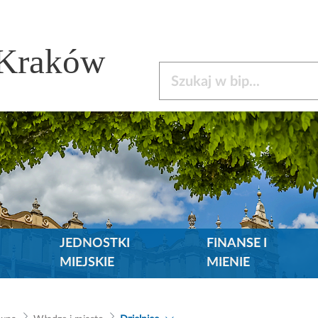
 Kraków
Szukaj w bip
JEDNOSTKI
FINANSE I
MIEJSKIE
MIENIE