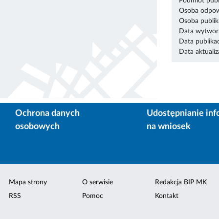
Podmiot publ
Osoba odpowi
Osoba publik
Data wytworz
Data publikac
Data aktualiza
Ochrona danych
Udostępnianie inf
osobowych
na wniosek
Mapa strony
O serwisie
Redakcja BIP MK
RSS
Pomoc
Kontakt