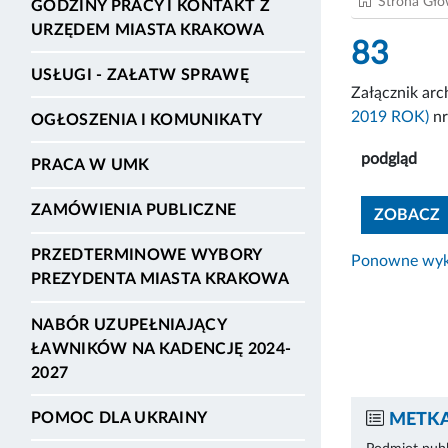
Strona Gł
GODZINY PRACY I KONTAKT Z
URZĘDEM MIASTA KRAKOWA
83
USŁUGI - ZAŁATW SPRAWĘ
Załącznik ar
2019 ROK)
nr
OGŁOSZENIA I KOMUNIKATY
podgląd
PRACA W UMK
ZAMÓWIENIA PUBLICZNE
ZOBACZ
PRZEDTERMINOWE WYBORY
Ponowne wyko
PREZYDENTA MIASTA KRAKOWA
NABÓR UZUPEŁNIAJĄCY
ŁAWNIKÓW NA KADENCJĘ 2024-
2027
POMOC DLA UKRAINY
METKA