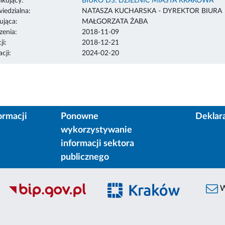
ikujący:
BIURO DS. DZIELNIC MIASTA KRAKOWA
edzialna:
NATASZA KUCHARSKA - DYREKTOR BIURA
ująca:
MAŁGORZATA ŻABA
enia:
2018-11-09
ji:
2018-12-21
cji:
2024-02-20
ormacji
Ponowne
Deklar
wykorzystywanie
informacji sektora
publicznego
W