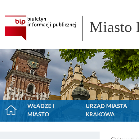
Miasto
WŁADZE I
URZĄD MIASTA
MIASTO
KRAKOWA