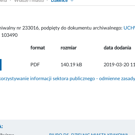
ówna
Władze i miasto
Dzielnice
chiwalny nr 233016, podpięty do dokumentu archiwalnego:
UCHW
 103490
format
rozmiar
data dodania
ZOBACZ ZAŁĄCZNIK
PDF
140.19 kB
2019-03-20 11
rzystywanie informacji sektora publicznego - odmienne zasad
: