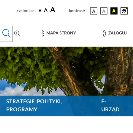
A
A
czcionka:
A
kontrast:
MAPA STRONY
ZALOGUJ
STRATEGIE, POLITYKI,
E-
PROGRAMY
URZĄD