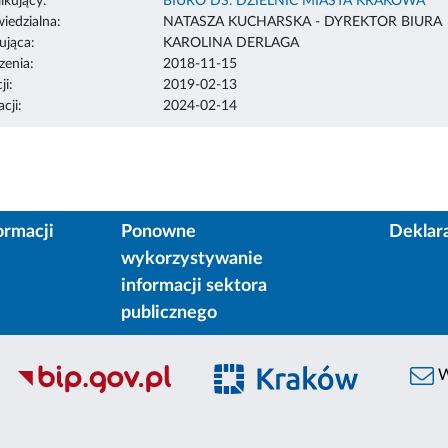
ikujący:
BIURO DS. DZIELNIC MIASTA KRAKOWA
edzialna:
NATASZA KUCHARSKA - DYREKTOR BIURA
ująca:
KAROLINA DERLAGA
enia:
2018-11-15
ji:
2019-02-13
cji:
2024-02-14
ormacji
Ponowne
Deklar
wykorzystywanie
informacji sektora
publicznego
W