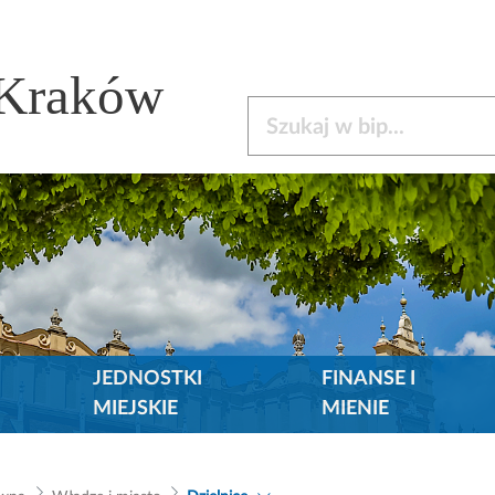
 Kraków
Szukaj w bip
JEDNOSTKI
FINANSE I
MIEJSKIE
MIENIE