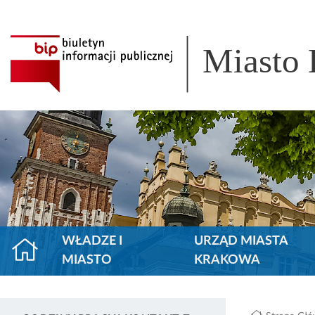
Miasto
WŁADZE I
URZĄD MIASTA
MIASTO
KRAKOWA