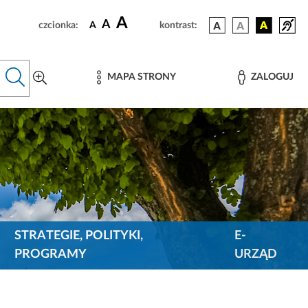
A
A
czcionka:
A
kontrast:
MAPA STRONY
ZALOGUJ
STRATEGIE, POLITYKI,
E-
PROGRAMY
URZĄD