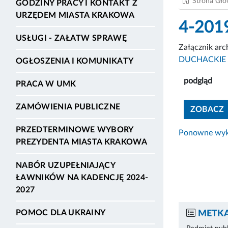
Strona Gł
GODZINY PRACY I KONTAKT Z
URZĘDEM MIASTA KRAKOWA
4-201
USŁUGI - ZAŁATW SPRAWĘ
Załącznik ar
DUCHACKIE 
OGŁOSZENIA I KOMUNIKATY
podgląd
PRACA W UMK
ZAMÓWIENIA PUBLICZNE
ZOBACZ
PRZEDTERMINOWE WYBORY
Ponowne wyko
PREZYDENTA MIASTA KRAKOWA
NABÓR UZUPEŁNIAJĄCY
ŁAWNIKÓW NA KADENCJĘ 2024-
2027
POMOC DLA UKRAINY
METKA