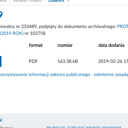
ówna
Władze i miasto
Dzielnice
9
chiwalny nr 233489, podpięty do dokumentu archiwalnego:
PROT
(2019 ROK)
nr 103758
format
rozmiar
data dodania
ZOBACZ ZAŁĄCZNIK
PDF
163.38 kB
2019-03-26 15
rzystywanie informacji sektora publicznego - odmienne zasad
: