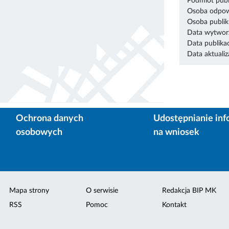
Podmiot publ
Osoba odpowi
Osoba publik
Data wytworz
Data publikac
Data aktualiza
Ochrona danych
Udostępnianie inf
osobowych
na wniosek
Mapa strony
O serwisie
Redakcja BIP MK
RSS
Pomoc
Kontakt