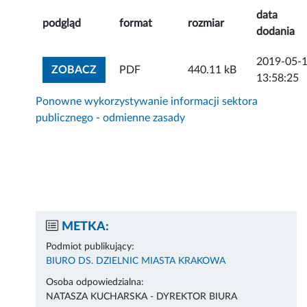
data
podgląd
format
rozmiar
dodania
2019-05-
ZOBACZ ZAŁĄCZNIK
ZOBACZ
PDF
440.11 kB
13:58:25
Ponowne wykorzystywanie informacji sektora
publicznego - odmienne zasady
METKA:
Podmiot publikujący:
BIURO DS. DZIELNIC MIASTA KRAKOWA
Osoba odpowiedzialna:
NATASZA KUCHARSKA - DYREKTOR BIURA