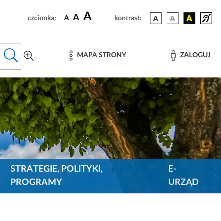
A
A
czcionka:
A
kontrast:
MAPA STRONY
ZALOGUJ
STRATEGIE, POLITYKI,
E-
PROGRAMY
URZĄD