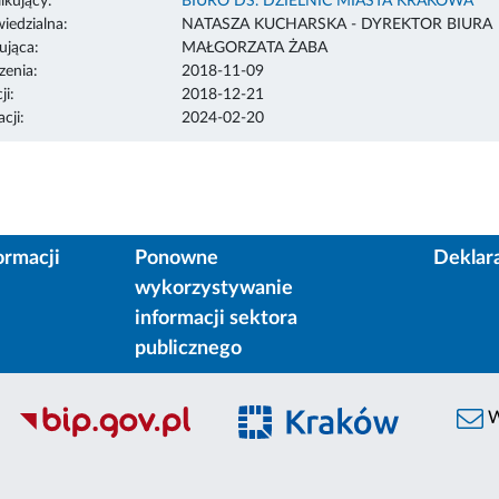
ikujący:
BIURO DS. DZIELNIC MIASTA KRAKOWA
edzialna:
NATASZA KUCHARSKA - DYREKTOR BIURA
ująca:
MAŁGORZATA ŻABA
enia:
2018-11-09
ji:
2018-12-21
cji:
2024-02-20
ormacji
Ponowne
Deklar
wykorzystywanie
informacji sektora
publicznego
W