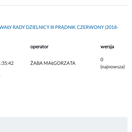
AŁY RADY DZIELNICY III PRĄDNIK CZERWONY (2018-
operator
wersja
0
:35:42
ŻABA MAŁGORZATA
(najnowsza)
y