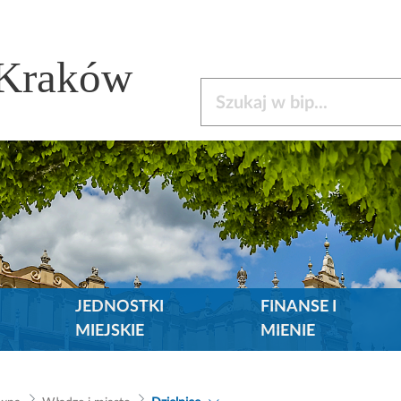
 Kraków
Szukaj w bip
JEDNOSTKI
FINANSE I
MIEJSKIE
MIENIE