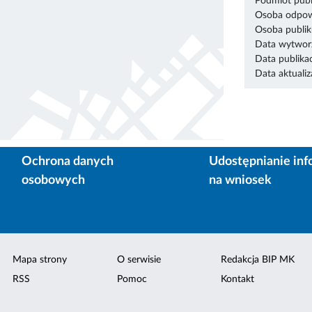
Podmiot publ
Osoba odpowi
Osoba publik
Data wytworz
Data publikac
Data aktualiza
Ochrona danych
Udostępnianie inf
osobowych
na wniosek
Mapa strony
O serwisie
Redakcja BIP MK
RSS
Pomoc
Kontakt