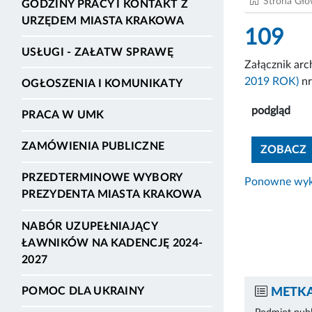
Strona Gł
GODZINY PRACY I KONTAKT Z
URZĘDEM MIASTA KRAKOWA
109
USŁUGI - ZAŁATW SPRAWĘ
Załącznik ar
2019 ROK)
nr
OGŁOSZENIA I KOMUNIKATY
podgląd
PRACA W UMK
ZAMÓWIENIA PUBLICZNE
ZOBACZ
PRZEDTERMINOWE WYBORY
Ponowne wyko
PREZYDENTA MIASTA KRAKOWA
NABÓR UZUPEŁNIAJĄCY
ŁAWNIKÓW NA KADENCJĘ 2024-
2027
POMOC DLA UKRAINY
METKA