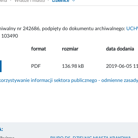
ówna
Władze i miasto
Dzielnice
chiwalny nr 242686, podpięty do dokumentu archiwalnego:
UCHW
 103490
format
rozmiar
data dodania
ZOBACZ ZAŁĄCZNIK
PDF
136.98 kB
2019-06-05 11
rzystywanie informacji sektora publicznego - odmienne zasad
: