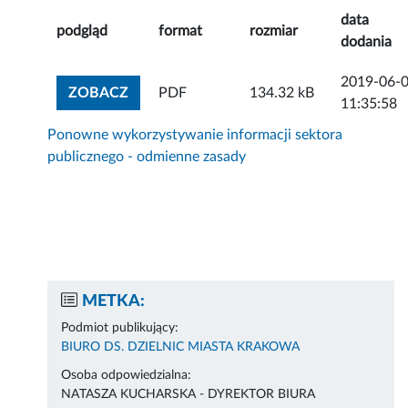
data
podgląd
format
rozmiar
dodania
2019-06-
ZOBACZ ZAŁĄCZNIK
ZOBACZ
PDF
134.32 kB
11:35:58
Ponowne wykorzystywanie informacji sektora
publicznego - odmienne zasady
METKA:
Podmiot publikujący:
BIURO DS. DZIELNIC MIASTA KRAKOWA
Osoba odpowiedzialna:
NATASZA KUCHARSKA - DYREKTOR BIURA