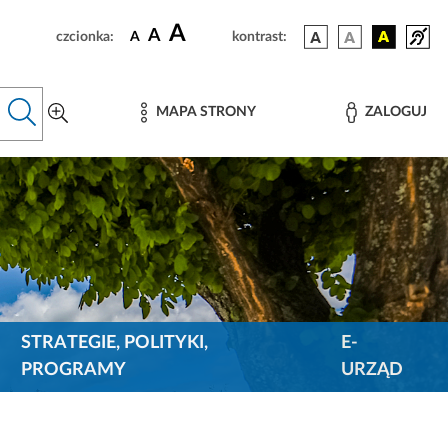
A
A
czcionka:
A
kontrast:
MAPA STRONY
ZALOGUJ
STRATEGIE, POLITYKI,
E-
PROGRAMY
URZĄD