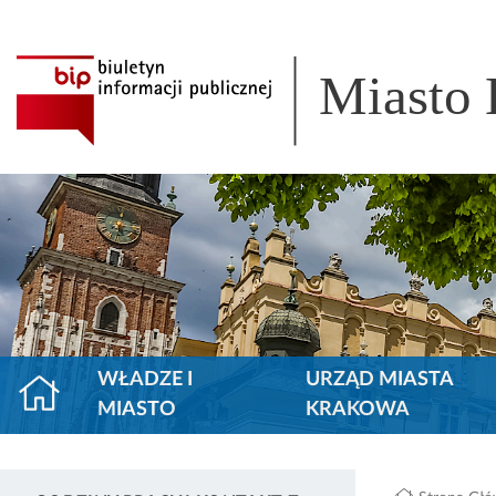
Miasto
WŁADZE I
URZĄD MIASTA
MIASTO
KRAKOWA