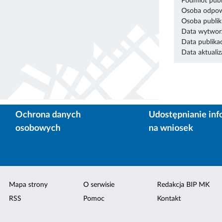
Podmiot publ
Osoba odpowi
Osoba publik
Data wytworz
Data publikac
Data aktualiza
Ochrona danych
Udostępnianie inf
osobowych
na wniosek
Mapa strony
O serwisie
Redakcja BIP MK
RSS
Pomoc
Kontakt