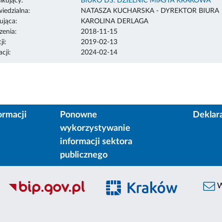
ikujący:
BIURO DS. DZIELNIC MIASTA KRAKOWA
edzialna:
NATASZA KUCHARSKA - DYREKTOR BIURA
ująca:
KAROLINA DERLAGA
enia:
2018-11-15
ji:
2019-02-13
cji:
2024-02-14
ormacji
Ponowne
Deklar
wykorzystywanie
informacji sektora
publicznego
W