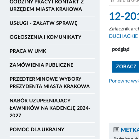
Strona Gł
GODZINY PRACY I KONTAKT Z
URZĘDEM MIASTA KRAKOWA
12-20
USŁUGI - ZAŁATW SPRAWĘ
Załącznik ar
DUCHACKIE 
OGŁOSZENIA I KOMUNIKATY
podgląd
PRACA W UMK
ZAMÓWIENIA PUBLICZNE
ZOBACZ
PRZEDTERMINOWE WYBORY
Ponowne wyko
PREZYDENTA MIASTA KRAKOWA
NABÓR UZUPEŁNIAJĄCY
ŁAWNIKÓW NA KADENCJĘ 2024-
2027
POMOC DLA UKRAINY
METKA