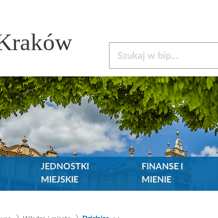
 Kraków
Szukaj w bip
JEDNOSTKI
FINANSE I
MIEJSKIE
MIENIE