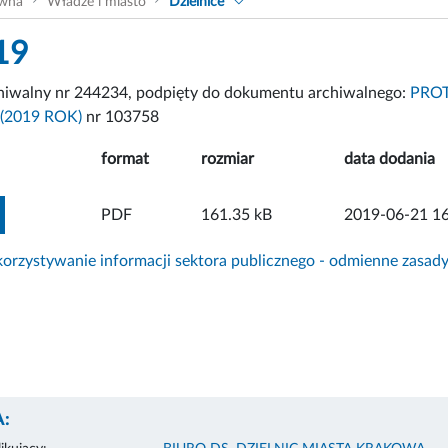
ówna
Władze i miasto
Dzielnice
19
chiwalny nr 244234, podpięty do dokumentu archiwalnego:
PROT
(2019 ROK)
nr 103758
format
rozmiar
data dodania
ZOBACZ ZAŁĄCZNIK
PDF
161.35 kB
2019-06-21 16
rzystywanie informacji sektora publicznego - odmienne zasad
: