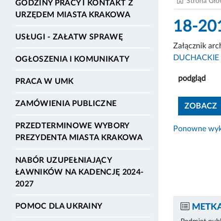
Strona Gł
GODZINY PRACY I KONTAKT Z
URZĘDEM MIASTA KRAKOWA
18-20
USŁUGI - ZAŁATW SPRAWĘ
Załącznik ar
DUCHACKIE 
OGŁOSZENIA I KOMUNIKATY
podgląd
PRACA W UMK
ZAMÓWIENIA PUBLICZNE
ZOBACZ
PRZEDTERMINOWE WYBORY
Ponowne wyko
PREZYDENTA MIASTA KRAKOWA
NABÓR UZUPEŁNIAJĄCY
ŁAWNIKÓW NA KADENCJĘ 2024-
2027
POMOC DLA UKRAINY
METKA