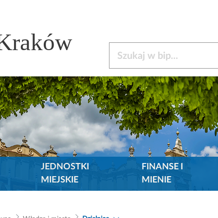
 Kraków
Szukaj w bip
JEDNOSTKI
FINANSE I
MIEJSKIE
MIENIE