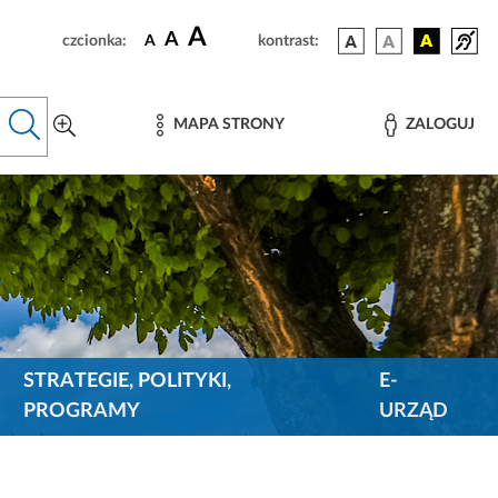
A
A
czcionka:
A
kontrast:
MAPA STRONY
ZALOGUJ
STRATEGIE, POLITYKI,
E-
PROGRAMY
URZĄD