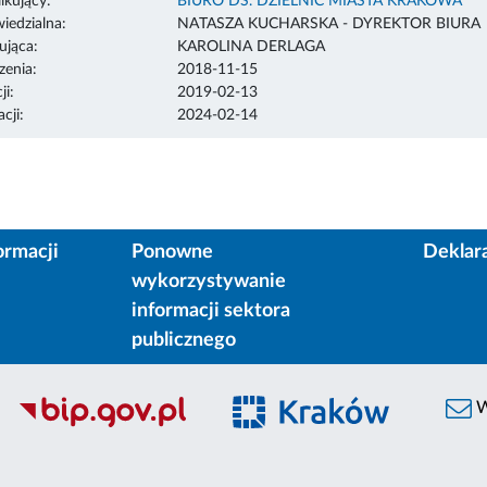
ikujący:
BIURO DS. DZIELNIC MIASTA KRAKOWA
edzialna:
NATASZA KUCHARSKA - DYREKTOR BIURA
ująca:
KAROLINA DERLAGA
enia:
2018-11-15
ji:
2019-02-13
cji:
2024-02-14
ormacji
Ponowne
Deklar
wykorzystywanie
informacji sektora
publicznego
W