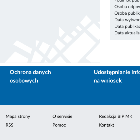
Podmiot publ
Osoba odpowi
Osoba publik
Data wytworz
Data publikac
Data aktualiza
Ochrona danych
Udostępnianie inf
osobowych
na wniosek
Mapa strony
O serwisie
Redakcja BIP MK
RSS
Pomoc
Kontakt