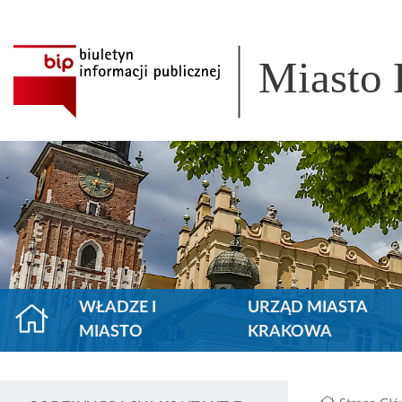
Miasto
WŁADZE I
URZĄD MIASTA
MIASTO
KRAKOWA