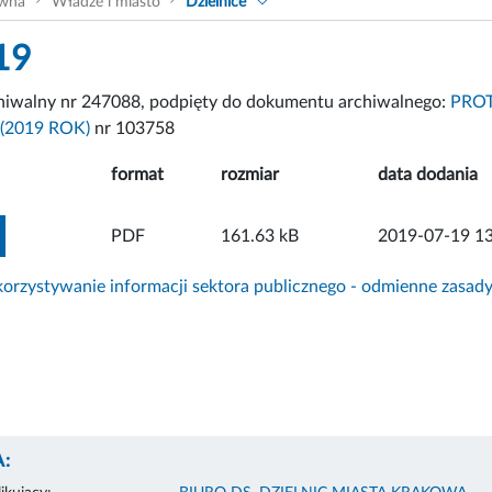
ówna
Władze i miasto
Dzielnice
19
chiwalny nr 247088, podpięty do dokumentu archiwalnego:
PROT
(2019 ROK)
nr 103758
format
rozmiar
data dodania
ZOBACZ ZAŁĄCZNIK
PDF
161.63 kB
2019-07-19 13
rzystywanie informacji sektora publicznego - odmienne zasad
: