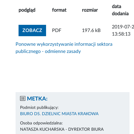
data
podgląd
format
rozmiar
dodania
2019-07-
ZOBACZ ZAŁĄCZNIK
ZOBACZ
PDF
197.6 kB
13:58:13
Ponowne wykorzystywanie informacji sektora
publicznego - odmienne zasady
METKA:
Podmiot publikujący:
BIURO DS. DZIELNIC MIASTA KRAKOWA
Osoba odpowiedzialna:
NATASZA KUCHARSKA - DYREKTOR BIURA