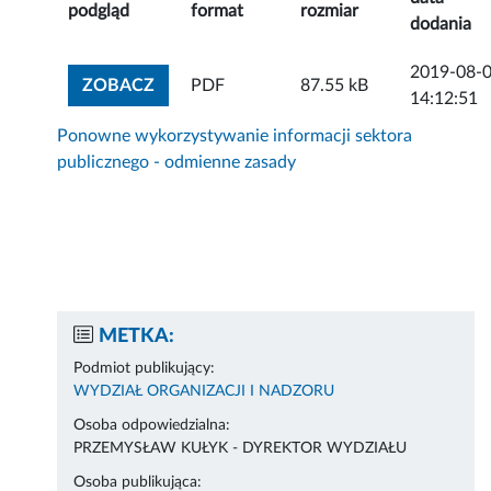
podgląd
format
rozmiar
dodania
2019-08-
ZOBACZ ZAŁĄCZNIK
ZOBACZ
PDF
87.55 kB
14:12:51
Ponowne wykorzystywanie informacji sektora
publicznego - odmienne zasady
METKA:
Podmiot publikujący:
WYDZIAŁ ORGANIZACJI I NADZORU
Osoba odpowiedzialna:
PRZEMYSŁAW KUŁYK - DYREKTOR WYDZIAŁU
Osoba publikująca: