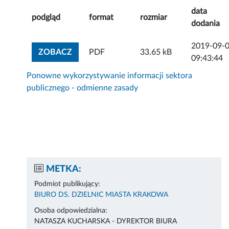
data
podgląd
format
rozmiar
dodania
2019-09-
ZOBACZ ZAŁĄCZNIK
ZOBACZ
PDF
33.65 kB
09:43:44
Ponowne wykorzystywanie informacji sektora
publicznego - odmienne zasady
METKA:
Podmiot publikujący:
BIURO DS. DZIELNIC MIASTA KRAKOWA
Osoba odpowiedzialna:
NATASZA KUCHARSKA - DYREKTOR BIURA