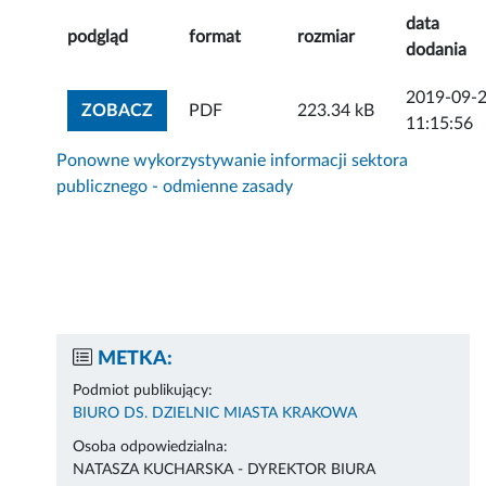
data
podgląd
format
rozmiar
dodania
2019-09-
ZOBACZ ZAŁĄCZNIK
ZOBACZ
PDF
223.34 kB
11:15:56
Ponowne wykorzystywanie informacji sektora
publicznego - odmienne zasady
METKA:
Podmiot publikujący:
BIURO DS. DZIELNIC MIASTA KRAKOWA
Osoba odpowiedzialna:
NATASZA KUCHARSKA - DYREKTOR BIURA