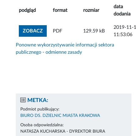
data
podgląd
format
rozmiar
dodania
2019-11-
ZOBACZ ZAŁĄCZNIK
ZOBACZ
PDF
129.59 kB
11:53:06
Ponowne wykorzystywanie informacji sektora
publicznego - odmienne zasady
METKA:
Podmiot publikujący:
BIURO DS. DZIELNIC MIASTA KRAKOWA
Osoba odpowiedzialna:
NATASZA KUCHARSKA - DYREKTOR BIURA