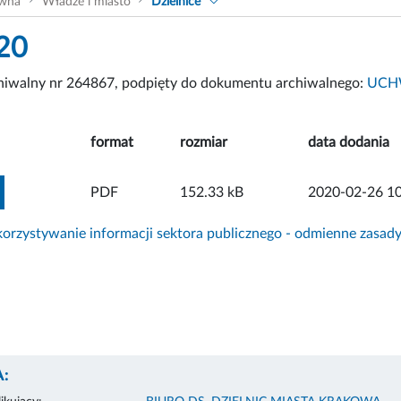
ówna
Władze i miasto
Dzielnice
20
chiwalny nr 264867, podpięty do dokumentu archiwalnego:
UCHW
format
rozmiar
data dodania
ZOBACZ ZAŁĄCZNIK
PDF
152.33 kB
2020-02-26 10
rzystywanie informacji sektora publicznego - odmienne zasad
: