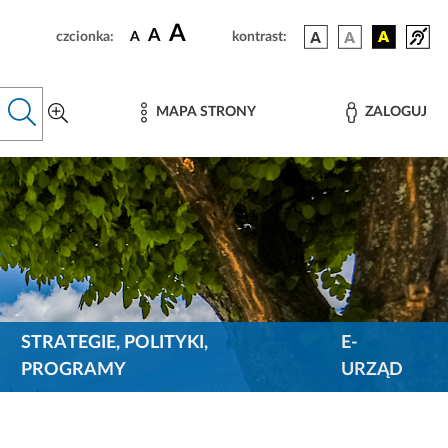
A
A
czcionka:
A
kontrast:
MAPA STRONY
ZALOGUJ
STRATEGIE, POLITYKI,
E-
PROGRAMY
URZĄD