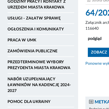
Strona Gł
GODZINY PRACY I KONTAKT Z
URZĘDEM MIASTA KRAKOWA
64/20
USŁUGI - ZAŁATW SPRAWĘ
Załącznik ar
116640
OGŁOSZENIA I KOMUNIKATY
podgląd
PRACA W UMK
ZAMÓWIENIA PUBLICZNE
ZOBACZ
PRZEDTERMINOWE WYBORY
Ponowne wyko
PREZYDENTA MIASTA KRAKOWA
NABÓR UZUPEŁNIAJĄCY
ŁAWNIKÓW NA KADENCJĘ 2024-
2027
POMOC DLA UKRAINY
METKA