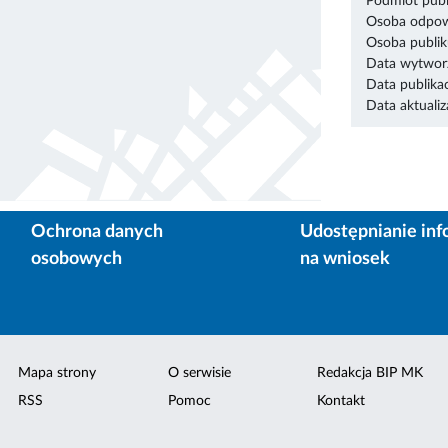
Podmiot publ
Osoba odpowi
Osoba publik
Data wytworz
Data publikac
Data aktualiza
Ochrona danych
Udostępnianie inf
osobowych
na wniosek
Mapa strony
O serwisie
Redakcja BIP MK
RSS
Pomoc
Kontakt