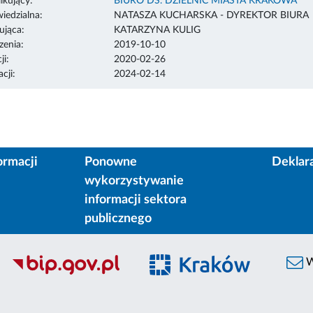
ikujący:
BIURO DS. DZIELNIC MIASTA KRAKOWA
edzialna:
NATASZA KUCHARSKA - DYREKTOR BIURA
ująca:
KATARZYNA KULIG
enia:
2019-10-10
ji:
2020-02-26
cji:
2024-02-14
ormacji
Ponowne
Deklar
wykorzystywanie
informacji sektora
publicznego
W