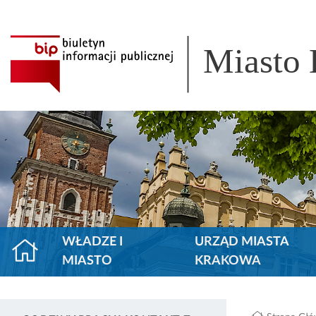
Miasto
WŁADZE I
URZĄD MIASTA
MIASTO
KRAKOWA