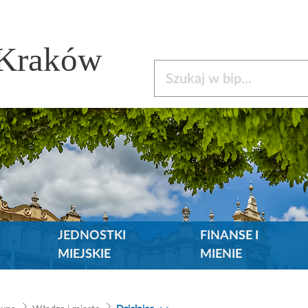
 Kraków
Szukaj w bip
JEDNOSTKI
FINANSE I
MIEJSKIE
MIENIE