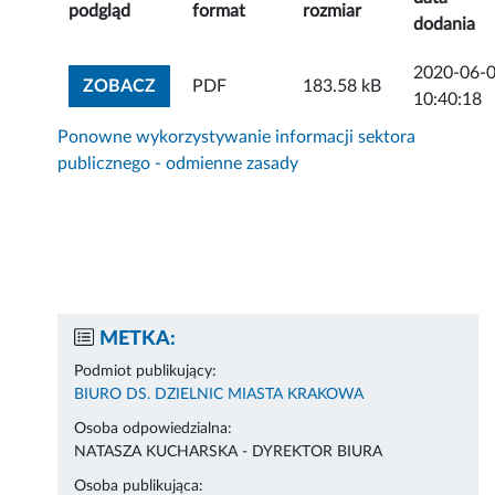
podgląd
format
rozmiar
dodania
2020-06-
ZOBACZ ZAŁĄCZNIK
ZOBACZ
PDF
183.58 kB
10:40:18
Ponowne wykorzystywanie informacji sektora
publicznego - odmienne zasady
METKA:
Podmiot publikujący:
BIURO DS. DZIELNIC MIASTA KRAKOWA
Osoba odpowiedzialna:
NATASZA KUCHARSKA - DYREKTOR BIURA
Osoba publikująca: