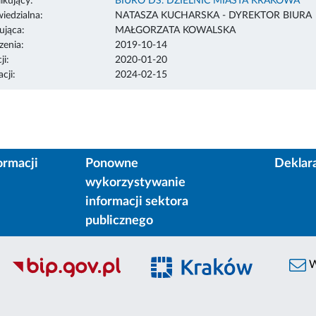
ikujący:
BIURO DS. DZIELNIC MIASTA KRAKOWA
edzialna:
NATASZA KUCHARSKA - DYREKTOR BIURA
ująca:
MAŁGORZATA KOWALSKA
enia:
2019-10-14
ji:
2020-01-20
cji:
2024-02-15
ormacji
Ponowne
Deklar
wykorzystywanie
informacji sektora
publicznego
W