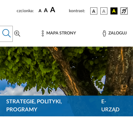
A
A
czcionka:
A
kontrast:
MAPA STRONY
ZALOGUJ
STRATEGIE, POLITYKI,
E-
PROGRAMY
URZĄD