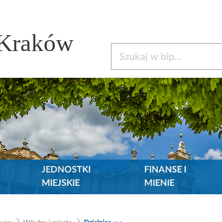
 Kraków
Szukaj w bip
JEDNOSTKI
FINANSE I
MIEJSKIE
MIENIE