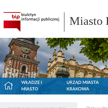
Miasto
WŁADZE I
URZĄD MIASTA
MIASTO
KRAKOWA