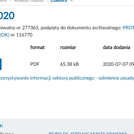
ówna
Władze i miasto
Dzielnice
020
chiwalny nr 277363, podpięty do dokumentu archiwalnego:
PROT
ROK)
nr 116770
format
rozmiar
data dodania
ZOBACZ ZAŁĄCZNIK
PDF
65.38 kB
2020-07-07 09
rzystywanie informacji sektora publicznego - odmienne zasad
: