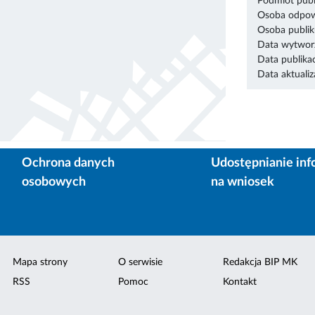
Podmiot publ
Osoba odpowi
Osoba publik
Data wytworz
Data publikac
Data aktualiza
Ochrona danych
Udostępnianie inf
osobowych
na wniosek
Mapa strony
O serwisie
Redakcja BIP MK
RSS
Pomoc
Kontakt