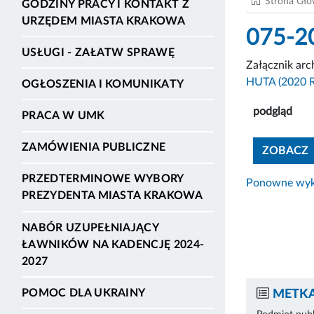
Strona Gł
GODZINY PRACY I KONTAKT Z
URZĘDEM MIASTA KRAKOWA
075-2
USŁUGI - ZAŁATW SPRAWĘ
Załącznik ar
HUTA (2020 
OGŁOSZENIA I KOMUNIKATY
podgląd
PRACA W UMK
ZAMÓWIENIA PUBLICZNE
ZOBACZ
PRZEDTERMINOWE WYBORY
Ponowne wyko
PREZYDENTA MIASTA KRAKOWA
NABÓR UZUPEŁNIAJĄCY
ŁAWNIKÓW NA KADENCJĘ 2024-
2027
POMOC DLA UKRAINY
METKA