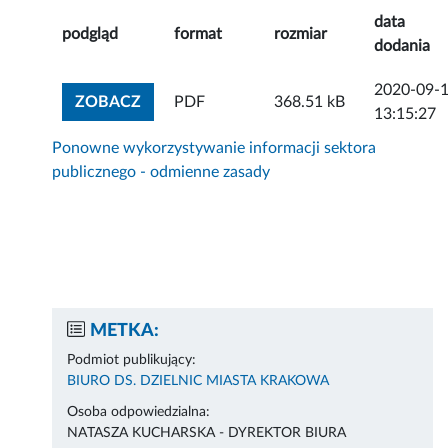
data
podgląd
format
rozmiar
dodania
2020-09-
ZOBACZ ZAŁĄCZNIK
ZOBACZ
PDF
368.51 kB
13:15:27
Ponowne wykorzystywanie informacji sektora
publicznego - odmienne zasady
METKA:
Podmiot publikujący:
BIURO DS. DZIELNIC MIASTA KRAKOWA
Osoba odpowiedzialna:
NATASZA KUCHARSKA - DYREKTOR BIURA