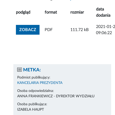
data
podgląd
format
rozmiar
dodania
2021-01-
ZOBACZ ZAŁĄCZNIK
ZOBACZ
PDF
111.72 kB
09:06:22
METKA:
Podmiot publikujący:
KANCELARIA PREZYDENTA
Osoba odpowiedzialna:
ANNA FRANKIEWICZ - DYREKTOR WYDZIAŁU
Osoba publikująca:
IZABELA HAUPT