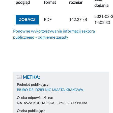
podgląd
format
rozmiar
dodania
2021-03-
ZOBACZ ZAŁĄCZNIK
ZOBACZ
PDF
142.27 kB
14:02:30
Ponowne wykorzystywanie informacji sektora
publicznego - odmienne zasady
METKA:
Podmiot publikujący:
BIURO DS. DZIELNIC MIASTA KRAKOWA
Osoba odpowiedzialna:
NATASZA KUCHARSKA - DYREKTOR BIURA
Osoba publikująca: