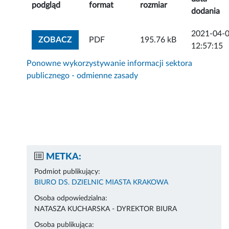
podgląd
format
rozmiar
dodania
2021-04-
ZOBACZ ZAŁĄCZNIK
ZOBACZ
PDF
195.76 kB
12:57:15
Ponowne wykorzystywanie informacji sektora
publicznego - odmienne zasady
METKA:
Podmiot publikujący:
BIURO DS. DZIELNIC MIASTA KRAKOWA
Osoba odpowiedzialna:
NATASZA KUCHARSKA - DYREKTOR BIURA
Osoba publikująca: