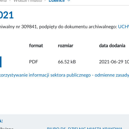
ówna
Władze i miasto
Dzielnice
021
chiwalny nr 309841, podpięty do dokumentu archiwalnego:
UCHW
format
rozmiar
data dodania
ZOBACZ ZAŁĄCZNIK
PDF
66.52 kB
2021-06-29 10
rzystywanie informacji sektora publicznego - odmienne zasad
: