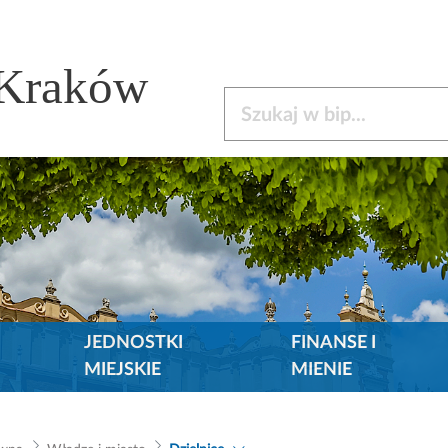
 Kraków
Szukaj w bip
JEDNOSTKI
FINANSE I
MIEJSKIE
MIENIE