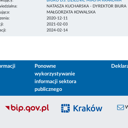
ikujący:
BIURO DS. DZIELNIC MIASTA KRAKOWA
edzialna:
NATASZA KUCHARSKA - DYREKTOR BIURA
ująca:
MAŁGORZATA KOWALSKA
enia:
2020-12-11
ji:
2021-02-03
cji:
2024-02-14
ormacji
Ponowne
Deklar
wykorzystywanie
informacji sektora
publicznego
W