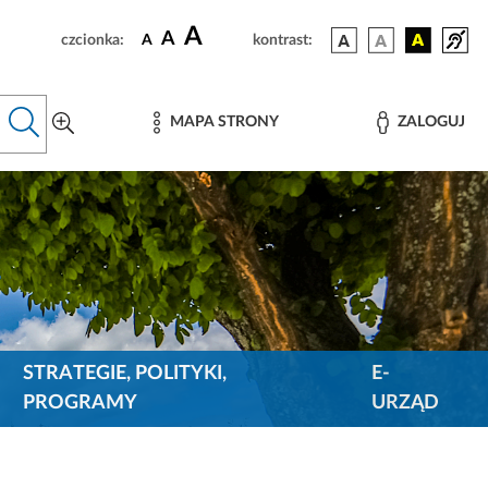
A
A
czcionka:
A
kontrast:
MAPA STRONY
ZALOGUJ
STRATEGIE, POLITYKI,
E-
PROGRAMY
URZĄD