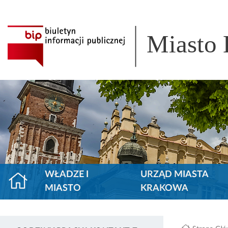
Miasto
WŁADZE I
URZĄD MIASTA
MIASTO
KRAKOWA