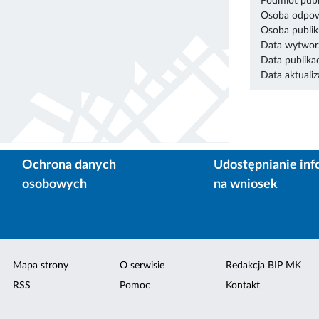
Podmiot publ
Osoba odpowi
Osoba publik
Data wytworz
Data publikac
Data aktualiza
Ochrona danych
Udostępnianie inf
osobowych
na wniosek
Mapa strony
O serwisie
Redakcja BIP MK
RSS
Pomoc
Kontakt