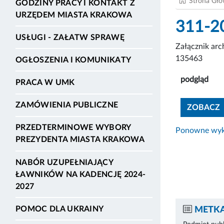
Strona Gł
GODZINY PRACY I KONTAKT Z
URZĘDEM MIASTA KRAKOWA
311-2
USŁUGI - ZAŁATW SPRAWĘ
Załącznik ar
135463
OGŁOSZENIA I KOMUNIKATY
podgląd
PRACA W UMK
ZAMÓWIENIA PUBLICZNE
ZOBACZ
PRZEDTERMINOWE WYBORY
Ponowne wyko
PREZYDENTA MIASTA KRAKOWA
NABÓR UZUPEŁNIAJĄCY
ŁAWNIKÓW NA KADENCJĘ 2024-
2027
POMOC DLA UKRAINY
METKA