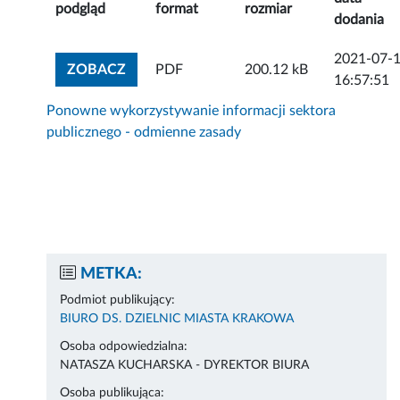
podgląd
format
rozmiar
dodania
2021-07-
ZOBACZ ZAŁĄCZNIK
ZOBACZ
PDF
200.12 kB
16:57:51
Ponowne wykorzystywanie informacji sektora
publicznego - odmienne zasady
METKA:
Podmiot publikujący:
BIURO DS. DZIELNIC MIASTA KRAKOWA
Osoba odpowiedzialna:
NATASZA KUCHARSKA - DYREKTOR BIURA
Osoba publikująca: