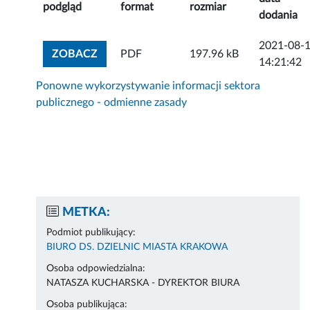
podgląd
format
rozmiar
dodania
2021-08-
ZOBACZ ZAŁĄCZNIK
ZOBACZ
PDF
197.96 kB
14:21:42
Ponowne wykorzystywanie informacji sektora
publicznego - odmienne zasady
METKA:
Podmiot publikujący:
BIURO DS. DZIELNIC MIASTA KRAKOWA
Osoba odpowiedzialna:
NATASZA KUCHARSKA - DYREKTOR BIURA
Osoba publikująca: