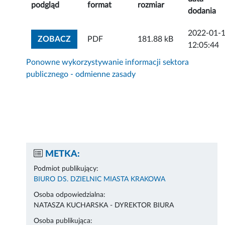
podgląd
format
rozmiar
dodania
2022-01-
ZOBACZ ZAŁĄCZNIK
ZOBACZ
PDF
181.88 kB
12:05:44
Ponowne wykorzystywanie informacji sektora
publicznego - odmienne zasady
METKA:
Podmiot publikujący:
BIURO DS. DZIELNIC MIASTA KRAKOWA
Osoba odpowiedzialna:
NATASZA KUCHARSKA - DYREKTOR BIURA
Osoba publikująca: