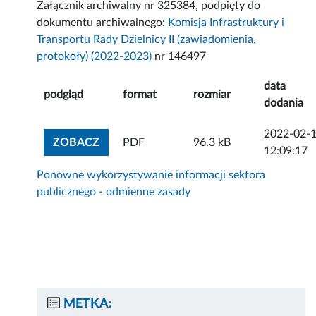
Załącznik archiwalny nr 325384, podpięty do
dokumentu archiwalnego:
Komisja Infrastruktury i
Transportu Rady Dzielnicy II (zawiadomienia,
protokoły) (2022-2023)
nr 146497
data
podgląd
format
rozmiar
dodania
2022-02-
ZOBACZ ZAŁĄCZNIK
ZOBACZ
PDF
96.3 kB
12:09:17
Ponowne wykorzystywanie informacji sektora
publicznego - odmienne zasady
METKA: