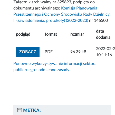
Załącznik archiwalny nr 325893, podpięty do
dokumentu archiwalnego:
Komisja Planowania
Przestrzennego i Ochrony Środowiska Rady Dzielnicy
II (zawiadomienia, protokoły) (2022-2023)
nr 146500
data
podgląd
format
rozmiar
dodania
2022-02-
ZOBACZ ZAŁĄCZNIK
ZOBACZ
PDF
96.39 kB
10:11:16
Ponowne wykorzystywanie informacji sektora
publicznego - odmienne zasady
METKA: